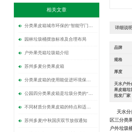
相关文章
分类果皮箱城市环保的“智能守门人”
详细说
园林垃圾桶摆放标准及合理布局
品牌
户外果壳箱垃圾箱介绍
规格
苏州多麦分类果皮箱
厚度
分类果皮箱的使用能促进环境保护与可持续发展
天水户外
果皮箱垃
公园四分类果皮箱是垃圾分类的“绿色枢纽”与文明新名片
批发厂家
不同材质分类果皮箱的特点和适用场合
天水分
区三分类
苏州多麦|中秋国庆双节放假通知
户外垃圾