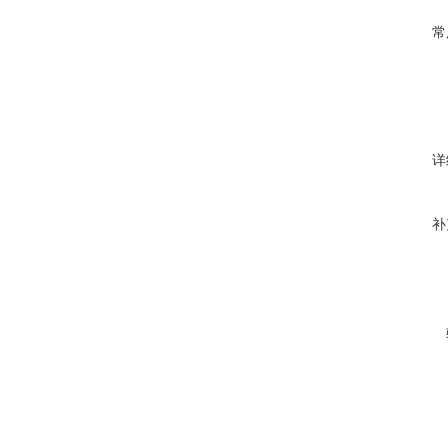
常
详
补