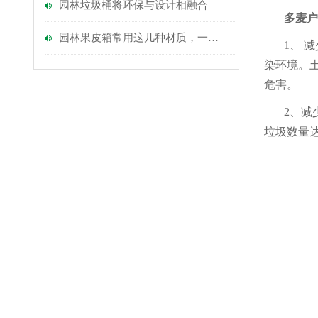
园林垃圾桶将环保与设计相融合
多麦
户
园林果皮箱常用这几种材质，一起来看看吧
1、 
染环境。
危害。
2、减
垃圾数量达