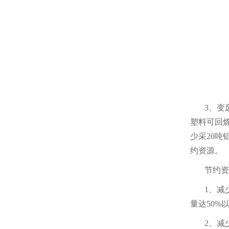
3、变
塑料可回炼
少采20吨
约资源。
节约
1、减
量达50%
2、减