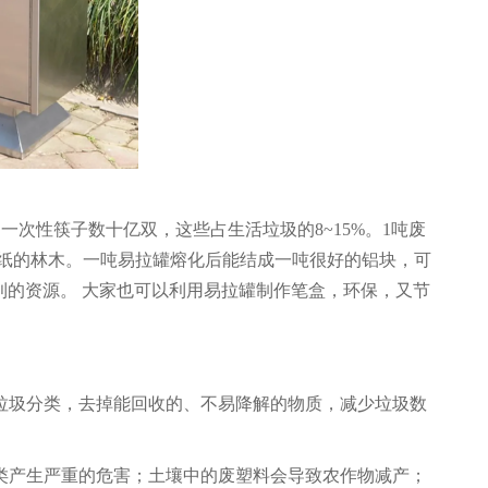
一次性筷子数十亿双，这些占生活垃圾的8~15%。1吨废
00吨纸的林木。一吨易拉罐熔化后能结成一吨很好的铝块，可
大利的资源。 大家也可以利用易拉罐制作笔盒，环保，又节
垃圾分类，去掉能回收的、不易降解的物质，减少垃圾数
类产生严重的危害；土壤中的废塑料会导致农作物减产；