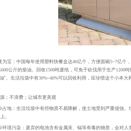
废为宝：中国每年使用塑料快餐盒达40亿个，方便面碗5~7亿个，
600公斤的柴油。回收1500吨废纸，可免于砍伐用于生产12
铝矿。生活垃圾中有30%~40%可以回收利用，应珍惜这个小本
资源；不浪费；让城市更美观
少占地：生活垃圾中有些物质不易降解，使土地受到严重侵蚀。
以上。
少环境污染：废弃的电池含有金属汞、镉等有毒的物质，会对人