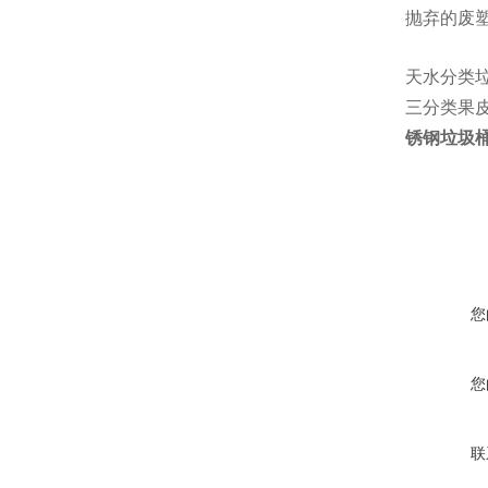
抛弃的废
天水分类
三分类果
锈钢垃圾
您
您
联