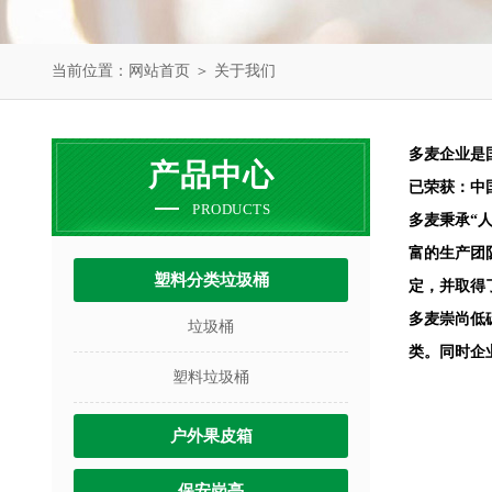
当前位置：
网站首页
＞
关于我们
多麦企业是
产品中心
已荣获：中
PRODUCTS
多麦秉承“
富的生产团
塑料分类垃圾桶
定，并取得
多麦崇尚低
垃圾桶
类。同时企
塑料垃圾桶
户外果皮箱
保安岗亭