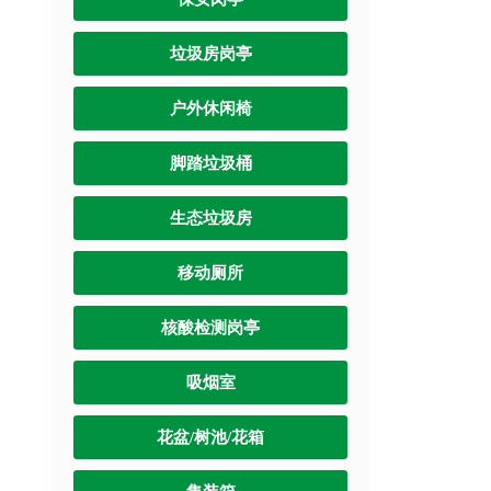
垃圾房岗亭
户外休闲椅
脚踏垃圾桶
生态垃圾房
移动厕所
核酸检测岗亭
吸烟室
花盆/树池/花箱