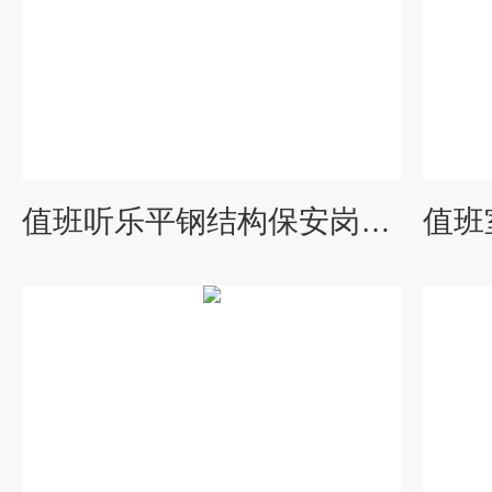
值班听乐平钢结构保安岗亭-小区成品移动门卫室