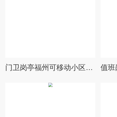
门卫岗亭福州可移动小区保安岗亭-门卫收费亭价格