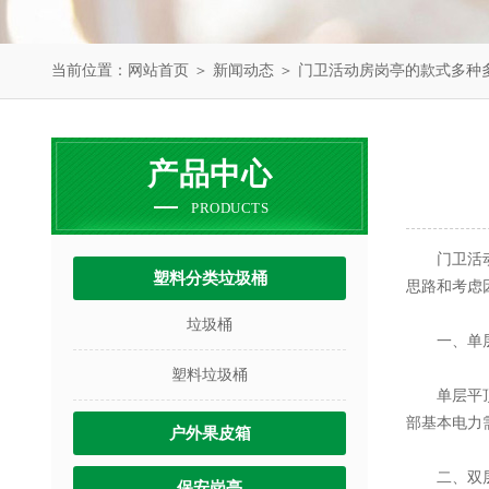
当前位置：
网站首页
＞
新闻动态
＞ 门卫活动房岗亭的款式多种
产品中心
PRODUCTS
门卫活动房
塑料分类垃圾桶
思路和考虑
垃圾桶
一、单层
塑料垃圾桶
单层平顶岗
部基本电力
户外果皮箱
二、双层
保安岗亭