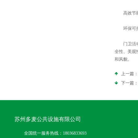
高效节能：
环保可持续
门卫活动房
全性、美观
和风貌。
上一篇
下一篇
苏州多麦公共设施有限公司
全国统一服务热线：18036833693