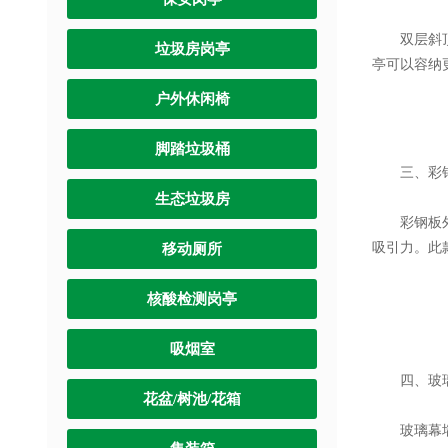
双层斜顶岗
垃圾房岗亭
亭可以容纳
户外休闲椅
脚踏垃圾桶
三、彩钢
生态垃圾房
彩钢板外墙
吸引力。此
移动厕所
核酸检测岗亭
吸烟室
四、玻璃
花盆/树池/花箱
玻璃幕墙岗