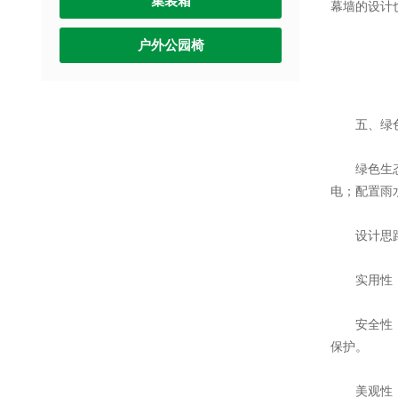
集装箱
幕墙的设计
户外公园椅
五、绿色
绿色生态岗
电；配置雨
设计思
实用性：设
安全性：岗
保护。
美观性：亭