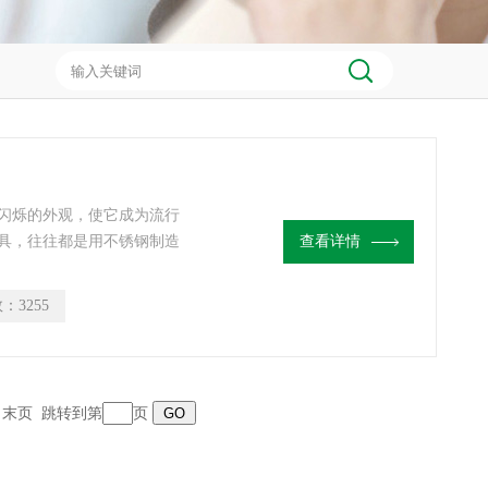
闪烁的外观，使它成为流行
具，往往都是用不锈钢制造
查看详情
天都被细菌、病毒、霉菌包
藏污纳垢的“细菌窝”。
数：
3255
页 末页 跳转到第
页