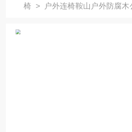
椅
> 户外连椅鞍山户外防腐木
厂 园林桌椅