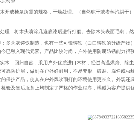
木质椅条：
原木开成椅条所需的规格，干燥处理。（自然晾干或者蒸汽烘干
漆处理：将木头喷涂几遍底漆后进行打磨。去除木头表面毛刺，
脚：
多为灰铸铁制造，也有一些可锻铸铁（白口铸铁的升级产物
如今已融入现代元素。产品比较时尚，户外使用防腐防锈能力很
正实木，回归自然，采用户外优质进口木材，经过高温烘焙、除
成可靠防护层，做到在户外好耐用，不易变形、破裂、腐烂或虫蛀。
效的保护产品，使其在户外风吹雨打的环境使用更长久。外观还
、检验及售后服务上均制定了严格的作业程序，竭诚为客户提供