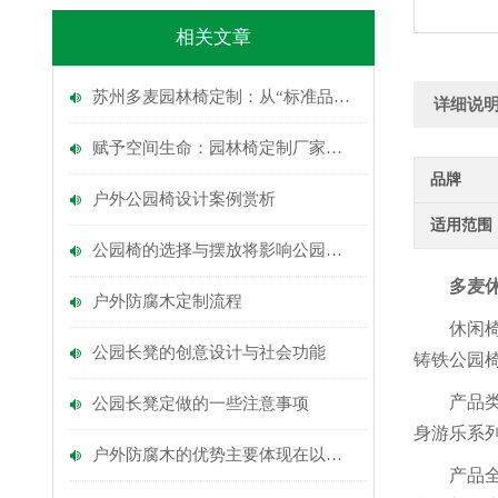
相关文章
苏州多麦园林椅定制：从“标准品”到“场景化”的制造逻辑
详细说
赋予空间生命：园林椅定制厂家的魔力
品牌
户外公园椅设计案例赏析
适用范围
公园椅的选择与摆放将影响公园的舒适度和使用体验
多麦休
户外防腐木定制流程
休闲椅
公园长凳的创意设计与社会功能
铸铁公园椅、
产品类
公园长凳定做的一些注意事项
身游乐系
户外防腐木的优势主要体现在以下几个方面
产品全