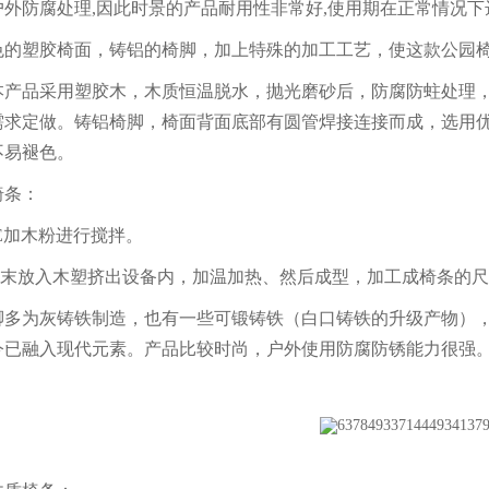
外防腐处理,因此时景的产品耐用性非常好,使用期在正常情况下达
的塑胶椅面，铸铝的椅脚，加上特殊的加工工艺，使这款公园
本产品采用塑胶木，木质恒温脱水，抛光磨砂后，防腐防蛀处理
需求定做。铸铝椅脚，椅面背面底部有圆管焊接连接而成，选用
不易褪色。
椅条：
PE加木粉进行搅拌。
粉末放入木塑挤出设备内，加温加热、然后成型，加工成椅条的
多为灰铸铁制造，也有一些可锻铸铁（白口铸铁的升级产物）
今已融入现代元素。产品比较时尚，户外使用防腐防锈能力很强