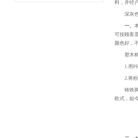
料，并经户
深灰色
一、
可按顾客
颜色好，
塑木
1.用
2.将
铸铁脚
欧式，如