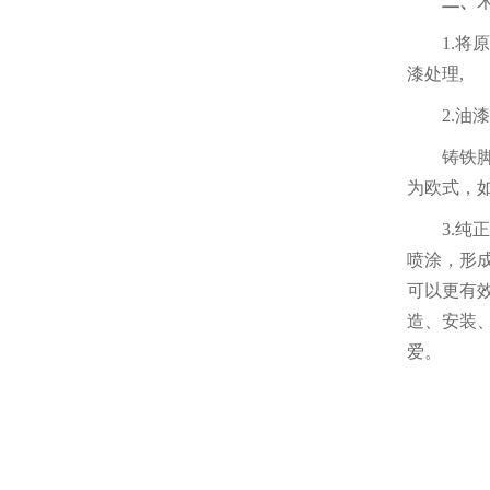
二、
1.将
漆处理,
2.油
铸铁
为欧式，
3.纯
喷涂，形
可以更有
造、安装
爱。