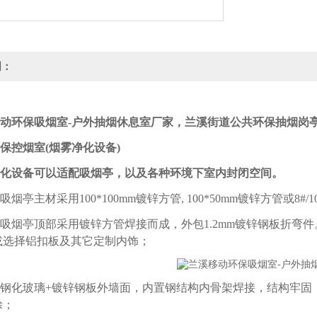
明：
动环保吸烟室-户外抽烟休息室厂家
，兰溪街道公共环保抽烟岗
保控烟室(烟雾净化设备)
化设备可以适配吸烟亭，以及各种环境下室内封闭空间。
吸烟亭主材采用100*100mm镀锌方管, 100*50mm镀锌方管或
吸烟亭顶部采用镀锌方管焊接而成，外包1.2mm镀锌钢板折弯
或选择铝扣板及其它定制内饰；
钢化玻璃+镀锌钢板外墙面，内置钢结构内骨架焊接，结构牢固；
涂；