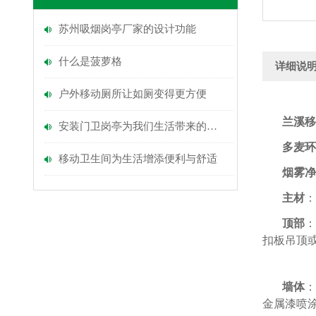
苏州吸烟岗亭厂家的设计功能
什么是菠萝格
详细说
户外移动厕所让如厕变得更方便
兰溪移
安装门卫岗亭为我们生活带来的多重功能
多麦
环
移动卫生间为生活增添便利与舒适
烟雾净
主材
：
顶部
：
扣板吊顶
墙体
：
金属漆喷