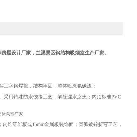
亭房屋设计厂家，兰溪景区钢结构吸烟室生产厂家。
8#/10#工字钢焊接，结构牢固，整体喷涂氟碳漆；
件。采用特殊防水铰接工艺，解除漏水之患；内顶标准PVC
内饰纤维板或15mm金属板装饰面；圆弧镀锌折弯工艺，