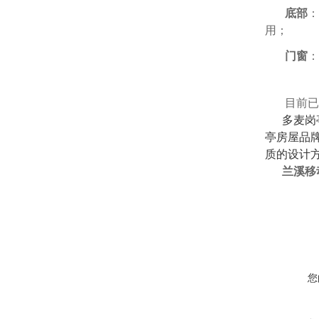
底部
：
用；
门窗
：
目前已
多麦岗亭
亭房屋品
质的设计
兰溪移
您