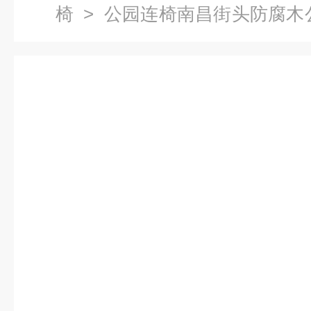
椅
> 公园连椅南昌街头防腐木
品厂