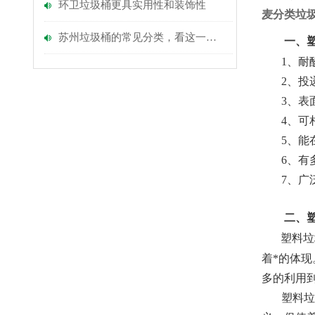
环卫垃圾桶更具实用性和装饰性
麦分类垃
苏州垃圾桶的常见分类，看这一篇就够了
一、塑
1、耐酸
2、投递
3、表面
4、可相
5、能在-
6、有多
7、广泛
二、
塑料垃
着*的体
多的利用
塑料垃圾