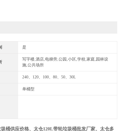
制
是
写字楼,酒店,电梯旁,公园,小区,学校,家庭,园林设
所
施,公共场所
240、120、100、80、50、30L
单桶型
垃圾桶供应价格、太仓120L带轮垃圾桶批发厂家、太仓多