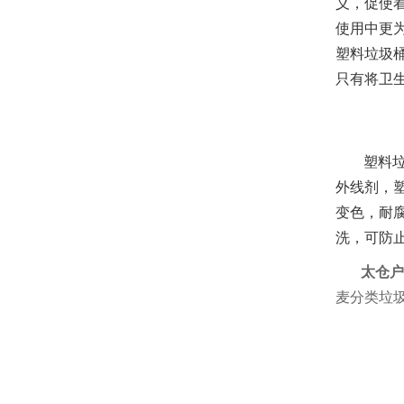
义，促使
使用中更
塑料垃圾
只有将卫
塑料垃
外线剂，
变色，耐
洗，可防
太仓户
麦分类垃