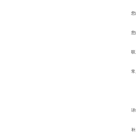
您
您
联
常
详
补