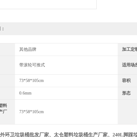
明：
其他品牌
加工定
带滚轮可推式
适用场
73*58*105cm
容积
0.6mm
形态
塑料
产厂
73*58*105cm
外环卫垃圾桶批发厂家
、太仓塑料垃圾桶生产厂家、240L脚踩