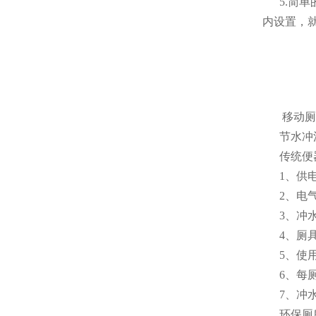
5.简单
内设置，
移动厕
节水冲
传统便
1、供电
2、电
3、
4、厕具
5、使
6、每
7、冲水
环保厕