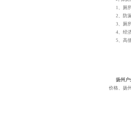
1、厕
2、防
3、厕
4、经
5、高
扬州户
价格、扬