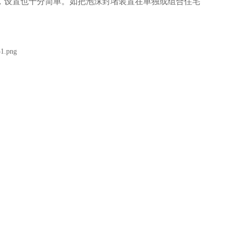
，设置也十分简单。如把泡沫封堵装置在单独或组合住宅