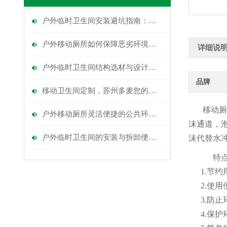
户外临时卫生间安装避坑指南：地基处理、排污接口、防风固定这4点做错就白搭！
户外移动厕所如何保障恶劣环境下的安全？
详细说
户外临时卫生间结构选材与设计原理分析
品牌
移动卫生间定制，苏州多麦您的专业选择
移动厕
户外移动厕所灵活便捷的公共环卫新选择
沫通道，
户外临时卫生间的安装与拆卸便利性
沫代替水
特点
1.节约
2.使用
3.防止
4.保护