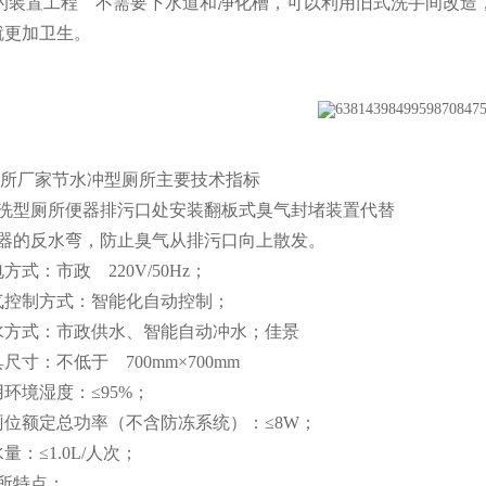
的装置工程 不需要下水道和净化槽，可以利用旧式洗手间改造
就更加卫生。
所厂家节水冲型厕所主要技术指标
洗型厕所便器排污口处安装翻板式臭气封堵装置代替
器的反水弯，防止臭气从排污口向上散发。
方式：市政 220V/50Hz；
气控制方式：智能化自动控制；
冲水方式：市政供水、智能自动冲水；佳景
尺寸：不低于 700mm×700mm
用环境湿度：≤95%；
厕位额定总功率（不含防冻系统）：≤8W；
量：≤1.0L/人次；
所特点：