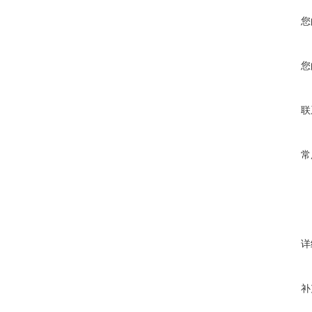
您
您
联
常
详
补