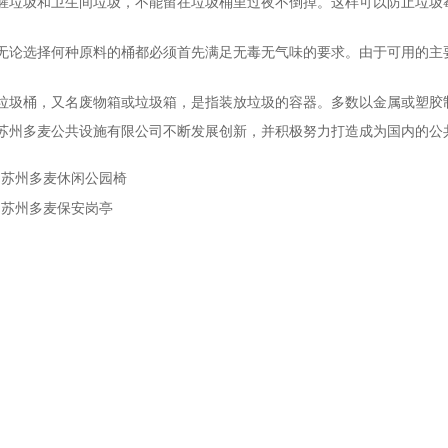
腥垃圾和卫生间垃圾，不能留在垃圾桶里过夜不倒掉。这样可以防止垃圾
选择何种原料的桶都必须首先满足无毒无气味的要求。由于可用的主要
桶，又名废物箱或垃圾箱，是指装放垃圾的容器。多数以金属或塑胶制
多麦公共设施有限公司不断发展创新，并积极努力打造成为国内的公
：
苏州多麦休闲公园椅
：
苏州多麦保安岗亭