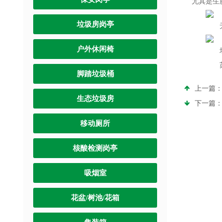
尤其是生
垃圾房岗亭
无论
户外休闲椅
垃圾
苏州
脚踏垃圾桶
上一篇
生态垃圾房
下一篇
移动厕所
核酸检测岗亭
吸烟室
花盆/树池/花箱