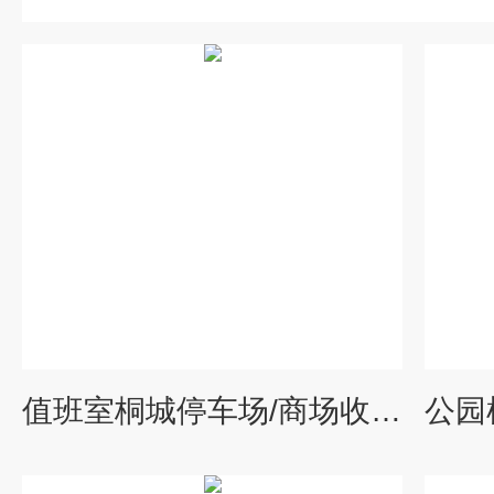
值班室桐城停车场/商场收费岗亭-保安亭生产厂家