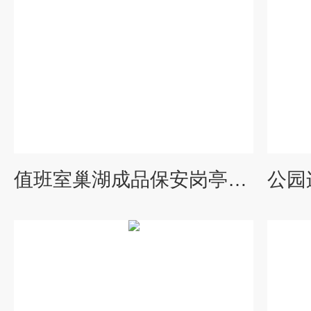
值班室巢湖成品保安岗亭现货-钢结构门卫岗亭厂家