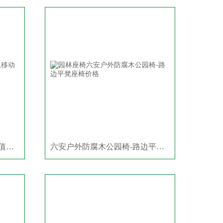
六安保安岗亭定做-门卫移动值班室厂家
六安户外防腐木公园椅-路边平凳座椅价格