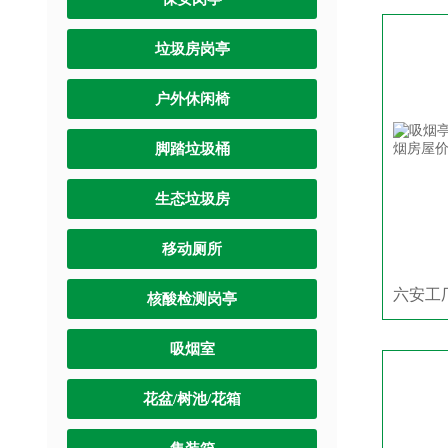
垃圾房岗亭
户外休闲椅
脚踏垃圾桶
生态垃圾房
移动厕所
核酸检测岗亭
吸烟室
花盆/树池/花箱