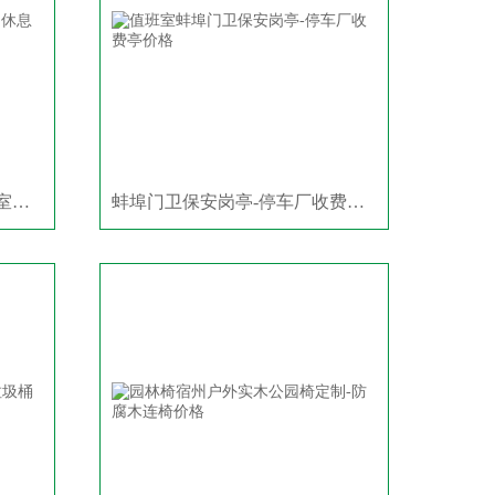
蚌埠工厂员工吸烟/抽烟休息室定制
蚌埠门卫保安岗亭-停车厂收费亭价格