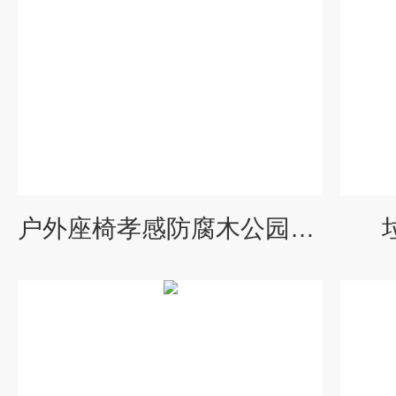
户外座椅孝感防腐木公园椅 围树休息座椅定制厂家 园林桌椅