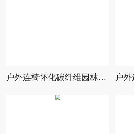
户外连椅怀化碳纤维园林椅 景观公园椅定做价格 园林桌椅