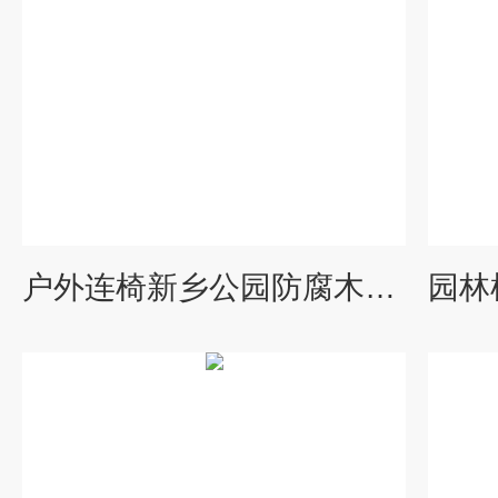
户外连椅新乡公园防腐木连椅 靠背座椅供应厂家 价格 园林桌椅