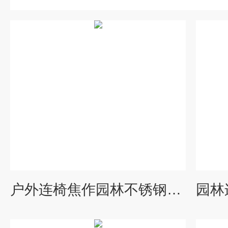
户外连椅焦作园林不锈钢公园椅 户外实木座椅价格 园林桌椅