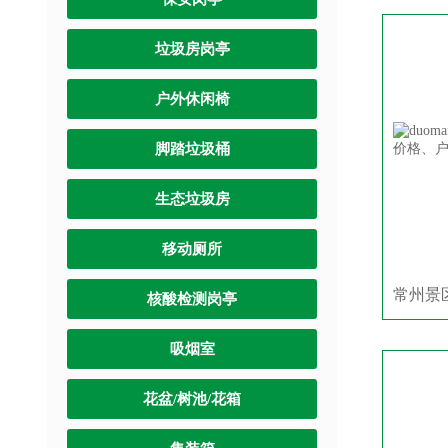
垃圾房岗亭
户外休闲椅
脚踏垃圾桶
生态垃圾房
移动厕所
核酸检测岗亭
吸烟室
花盆/树池/花箱