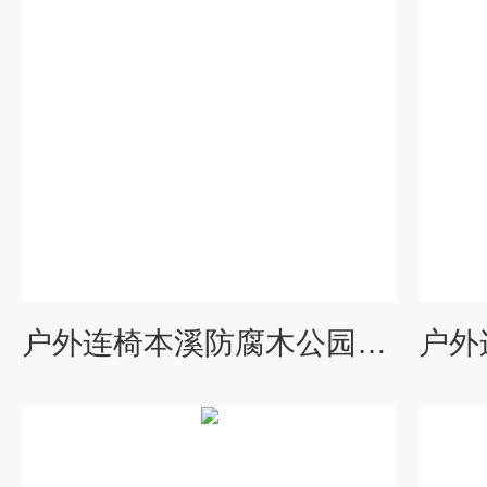
户外连椅本溪防腐木公园椅 铸铁园林椅生产厂家 园林桌椅