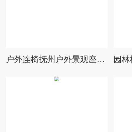
户外连椅抚州户外景观座椅 防腐木公园椅生产厂家 园林桌椅